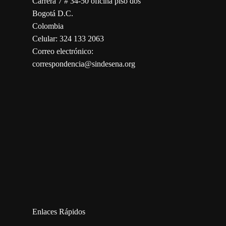
Carrera 7 # 34-50 oficina piso dos
Bogotá D.C.
Colombia
Celular: 324 133 2063
Correo electrónico:
correspondencia@sindesena.org
123movies
embed map
Enlaces Rápidos