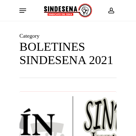
Skip
Menu
to
account
main
content
Category
BOLETINES
SINDESENA 2021