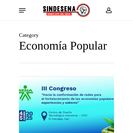
Skip
Menu
to
account
main
content
Category
Economía Popular