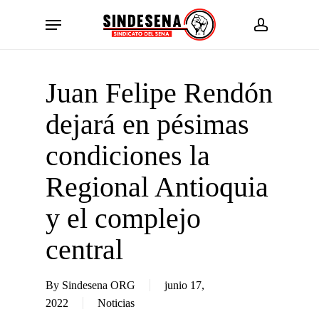
Skip
Menu
to
account
main
content
Juan Felipe Rendón
dejará en pésimas
condiciones la
Regional Antioquia
y el complejo
central
By
Sindesena ORG
junio 17,
2022
Noticias