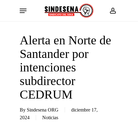
Skip
Menu
to
account
main
content
Alerta en Norte de
Santander por
intenciones
subdirector
CEDRUM
By
Sindesena ORG
diciembre 17,
2024
Noticias