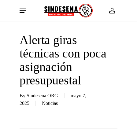
Skip
Menu
to
account
main
content
Alerta giras
técnicas con poca
asignación
presupuestal
By
Sindesena ORG
mayo 7,
2025
Noticias