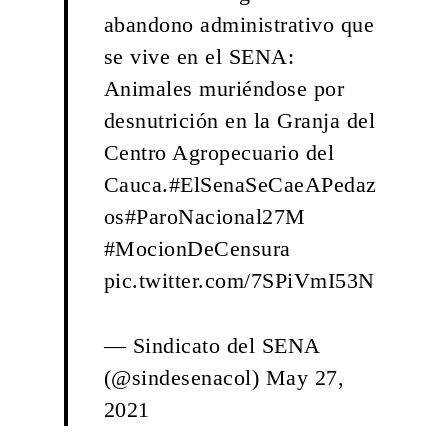
abandono administrativo que
se vive en el SENA:
Animales muriéndose por
desnutrición en la Granja del
Centro Agropecuario del
Cauca.
#ElSenaSeCaeAPedaz
os
#ParoNacional27M
#MocionDeCensura
pic.twitter.com/7SPiVmI53N
— Sindicato del SENA
(@sindesenacol)
May 27,
2021