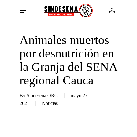
Skip
Menu
to
account
main
content
Animales muertos
por desnutrición en
la Granja del SENA
regional Cauca
By
Sindesena ORG
mayo 27,
2021
Noticias