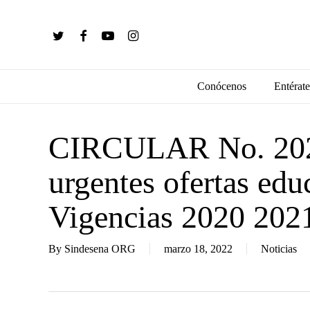
Skip
to
twitter
facebook
youtube
instagram
main
content
Conócenos
Entérate
CIRCULAR No. 202
urgentes ofertas ed
Vigencias 2020 202
By
Sindesena ORG
marzo 18, 2022
Noticias