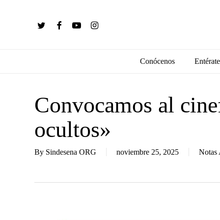
Skip
to
twitter
facebook
youtube
instagram
main
content
Conócenos
Entérate
Convocamos al cine
ocultos»
By
Sindesena ORG
noviembre 25, 2025
Notas 