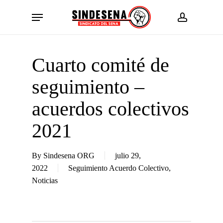
Skip
Menu
to
account
main
content
Cuarto comité de
seguimiento –
acuerdos colectivos
2021
By
Sindesena ORG
julio 29,
2022
Seguimiento Acuerdo Colectivo
,
Noticias