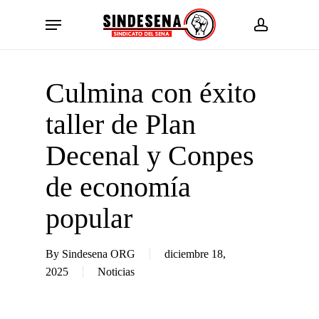
Skip
Menu
to
account
main
content
Culmina con éxito
taller de Plan
Decenal y Conpes
de economía
popular
By
Sindesena ORG
diciembre 18,
2025
Noticias