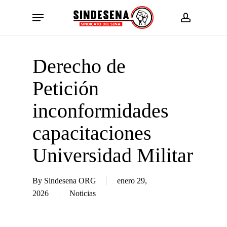
Skip
Menu
to
account
main
content
Derecho de
Petición
inconformidades
capacitaciones
Universidad Militar
By
Sindesena ORG
enero 29,
2026
Noticias