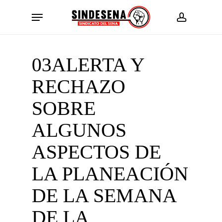
Skip
Menu
to
account
main
content
03ALERTA Y
RECHAZO
SOBRE
ALGUNOS
ASPECTOS DE
LA PLANEACIÓN
DE LA SEMANA
DE LA