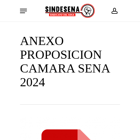
Skip
Menu
to
account
main
content
ANEXO
PROPOSICION
CAMARA SENA
2024