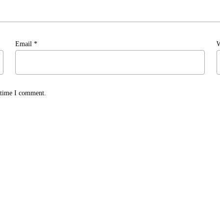
Email
*
W
t time I comment.