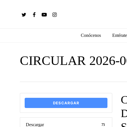
Skip
to
twitter
facebook
youtube
instagram
main
content
Conócenos
Entérate
CIRCULAR 2026-
C
DESCARGAR
Descargar
75