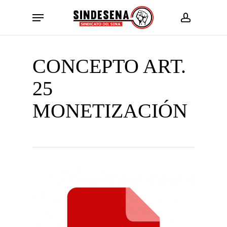
Skip
Menu
to
account
main
content
CONCEPTO ART.
25
MONETIZACIÓN