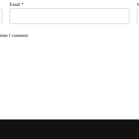
Email
*
W
t time I comment.