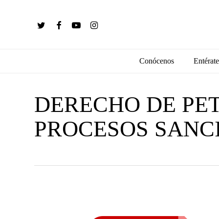
Skip
to
twitter
facebook
youtube
instagram
main
content
Conócenos
Entérate
DERECHO DE PET
PROCESOS SANC