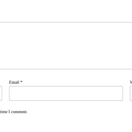
Email
*
W
t time I comment.