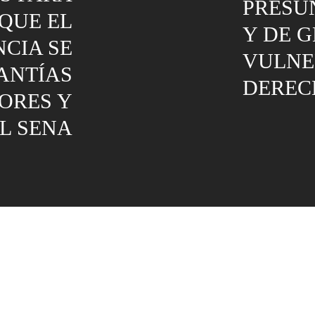
PRESUN
QUE EL
Y DE G
NCIA SE
VULNE
NTÍAS
DEREC
ORES Y
L SENA