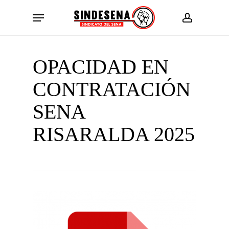
Skip
Menu
to
account
main
content
OPACIDAD EN
CONTRATACIÓN
SENA
RISARALDA 2025