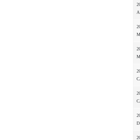
2
A
2
M
2
M
2
C
2
C
2
D
2