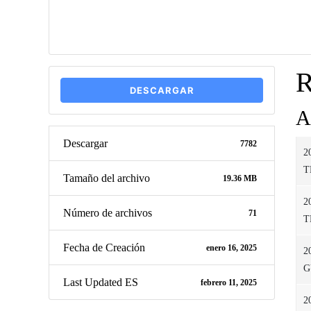
R
DESCARGAR
A
Descargar
7782
2
T
Tamaño del archivo
19.36 MB
2
Número de archivos
71
T
Fecha de Creación
enero 16, 2025
2
G
Last Updated ES
febrero 11, 2025
2