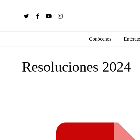
Skip
to
twitter
facebook
youtube
instagram
main
content
Conócenos
Entérate
Resoluciones 2024