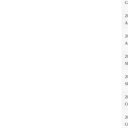
G
2
A
2
A
2
S
2
S
2
C
2
C