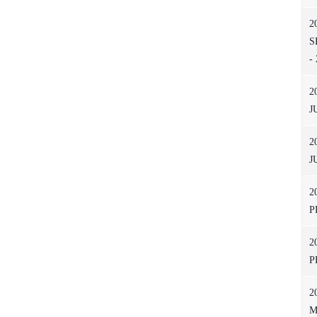
2
S
-
2
J
2
J
2
P
2
P
2
M