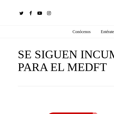
Skip
to
twitter
facebook
youtube
instagram
main
content
Conócenos
Entérate
SE SIGUEN INC
PARA EL MEDFT