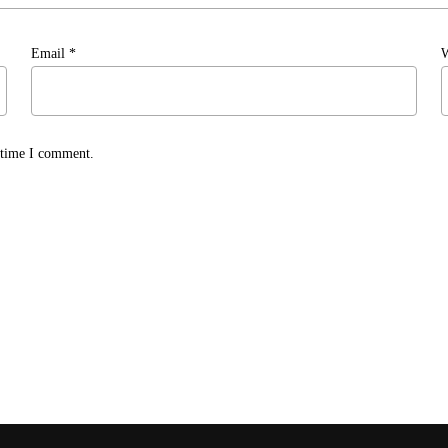
Email
*
W
t time I comment.