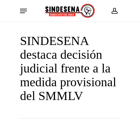
Skip
Menu
to
account
main
content
SINDESENA
destaca decisión
judicial frente a la
medida provisional
del SMMLV