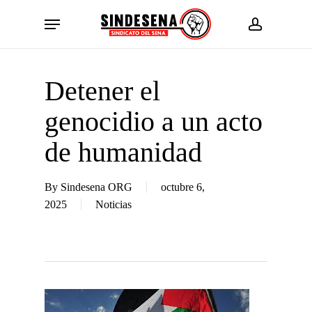
Skip
Menu
to
account
main
content
Detener el
genocidio a un acto
de humanidad
By
Sindesena ORG
octubre 6,
2025
Noticias