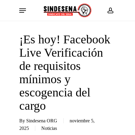
Skip
Menu
to
account
main
content
¡Es hoy! Facebook
Live Verificación
de requisitos
mínimos y
escogencia del
cargo
By
Sindesena ORG
noviembre 5,
2025
Noticias