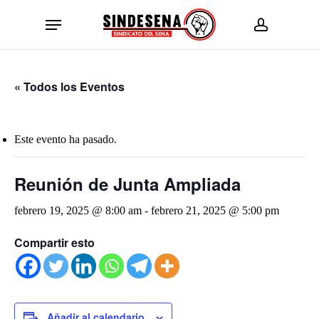
Skip
Menu
to
account
main
content
« Todos los Eventos
Este evento ha pasado.
Reunión de Junta Ampliada
febrero 19, 2025 @ 8:00 am
-
febrero 21, 2025 @ 5:00 pm
Compartir esto
Añadir al calendario