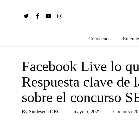
Skip
to
twitter
facebook
youtube
instagram
main
content
Conócenos
Entérate
Facebook Live lo qu
Respuesta clave de 
sobre el concurso 
By
Sindesena ORG
mayo 5, 2025
Concurso 20