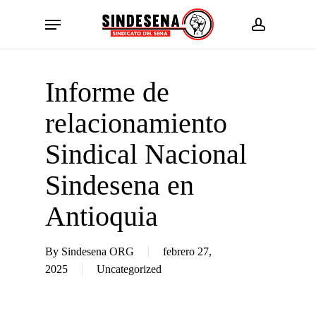
Skip
Menu
to
account
main
content
Informe de
relacionamiento
Sindical Nacional
Sindesena en
Antioquia
By
Sindesena ORG
febrero 27,
2025
Uncategorized