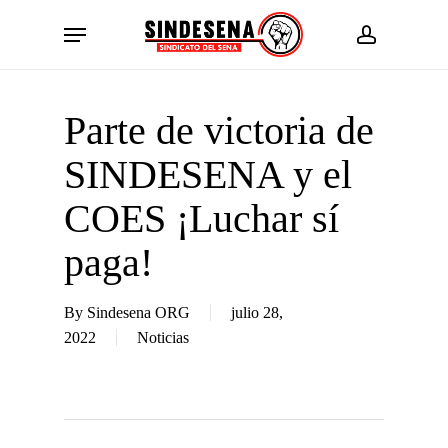
Skip
Menu
to
account
main
content
Parte de victoria de
SINDESENA y el
COES ¡Luchar sí
paga!
By
Sindesena ORG
julio 28,
2022
Noticias