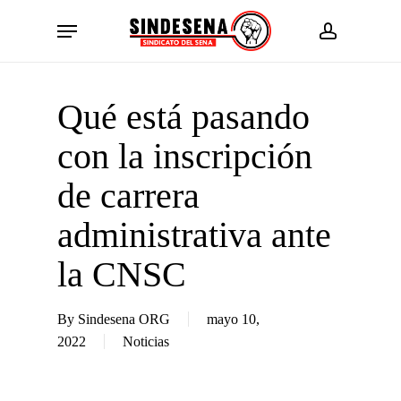
Skip
Menu
to
account
main
content
Qué está pasando
con la inscripción
de carrera
administrativa ante
la CNSC
By
Sindesena ORG
mayo 10,
2022
Noticias