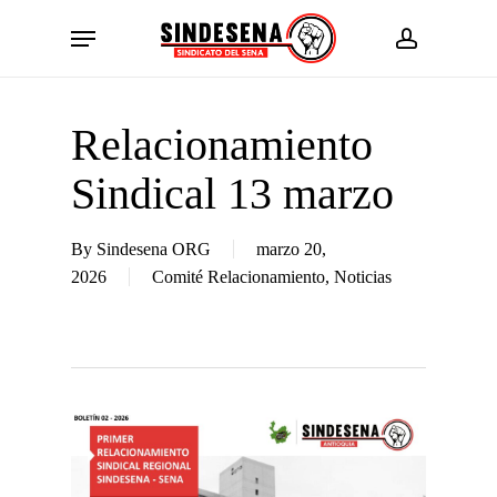
Skip
Menu
to
account
main
content
Relacionamiento
Sindical 13 marzo
By
Sindesena ORG
marzo 20,
2026
Comité Relacionamiento
,
Noticias