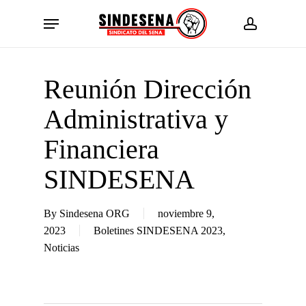
Skip
Menu
to
account
main
content
Reunión Dirección
Administrativa y
Financiera
SINDESENA
By
Sindesena ORG
noviembre 9,
2023
Boletines SINDESENA 2023
,
Noticias