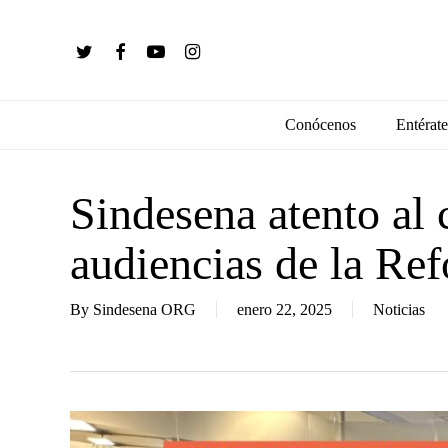
Skip
to
twitter
facebook
youtube
instagram
main
content
Conócenos
Entérate
Sindesena atento al
audiencias de la Re
By
Sindesena ORG
enero 22, 2025
Noticias