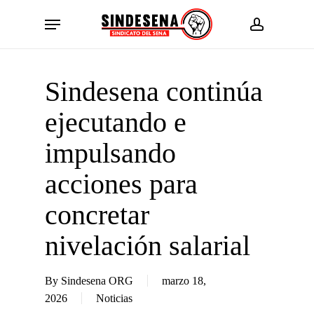
Skip
Menu
to
account
main
content
Sindesena continúa
ejecutando e
impulsando
acciones para
concretar
nivelación salarial
By
Sindesena ORG
marzo 18,
2026
Noticias