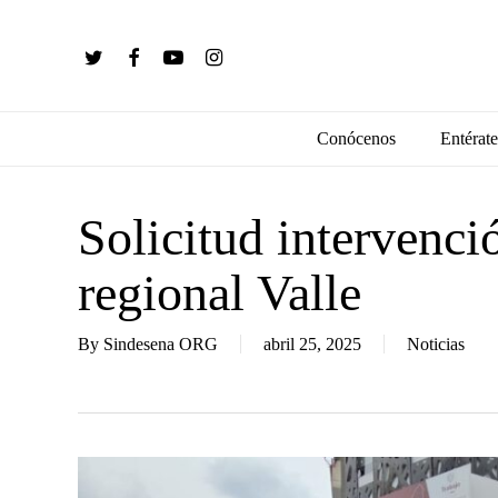
Skip
to
twitter
facebook
youtube
instagram
main
content
Conócenos
Entérate
Solicitud intervenci
regional Valle
By
Sindesena ORG
abril 25, 2025
Noticias