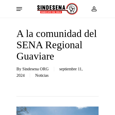
Skip
Menu
to
account
main
content
A la comunidad del
SENA Regional
Guaviare
By
Sindesena ORG
septiembre 11,
2024
Noticias