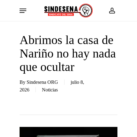
Skip
Menu
to
account
main
content
Abrimos la casa de
Nariño no hay nada
que ocultar
By
Sindesena ORG
julio 8,
2026
Noticias