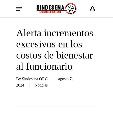
Skip
Menu
to
account
main
content
Alerta incrementos
excesivos en los
costos de bienestar
al funcionario
By
Sindesena ORG
agosto 7,
2024
Noticias