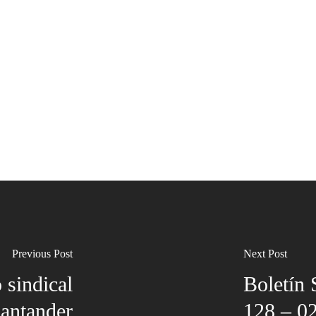
Previous Post
Next Post
 sindical
Boletín
antander
128 – 02