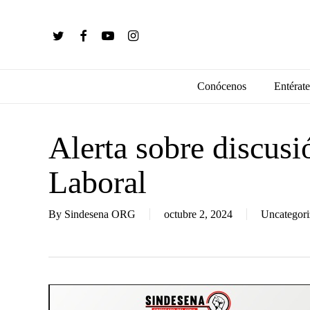
Skip
to
twitter
facebook
youtube
instagram
main
content
Conócenos
Entérate
Alerta sobre discus
Laboral
By
Sindesena ORG
octubre 2, 2024
Uncategori