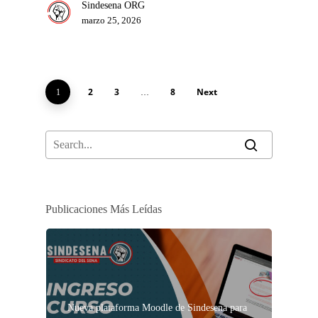
Sindesena ORG
marzo 25, 2026
2
3
8
Next
1
…
Publicaciones Más Leídas
Nueva plataforma Moodle de Sindesena para