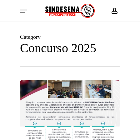
Skip
Menu
to
account
main
content
Category
Concurso 2025