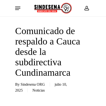
Skip
Menu
to
account
main
content
Comunicado de
respaldo a Cauca
desde la
subdirectiva
Cundinamarca
By
Sindesena ORG
julio 10,
2025
Noticias