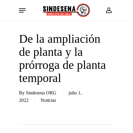
Skip
Menu
to
account
main
content
De la ampliación
de planta y la
prórroga de planta
temporal
By
Sindesena ORG
julio 1,
2022
Noticias