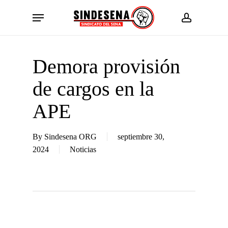
Skip
Menu
to
account
main
content
Demora provisión
de cargos en la
APE
By
Sindesena ORG
septiembre 30,
2024
Noticias