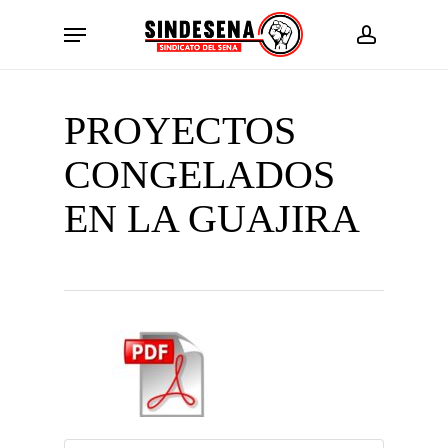
Skip
Menu
to
account
main
content
PROYECTOS
CONGELADOS
EN LA GUAJIRA