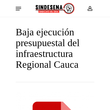
Skip
Menu
to
account
main
content
Baja ejecución
presupuestal del
infraestructura
Regional Cauca