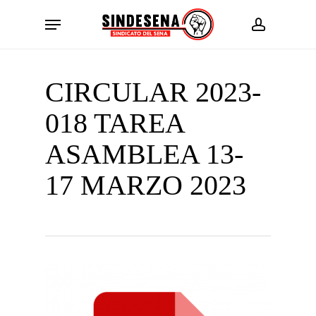
Skip
Menu
to
account
main
content
CIRCULAR 2023-
018 TAREA
ASAMBLEA 13-
17 MARZO 2023