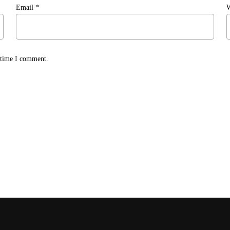
Email
*
W
t time I comment.