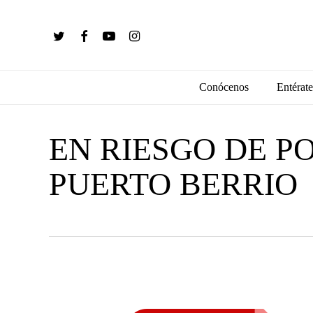
Skip
to
twitter
facebook
youtube
instagram
main
content
Conócenos
Entérate
EN RIESGO DE P
PUERTO BERRIO