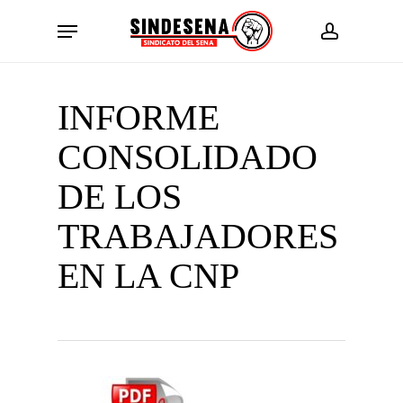
Skip
Menu
to
account
main
content
INFORME
CONSOLIDADO
DE LOS
TRABAJADORES
EN LA CNP