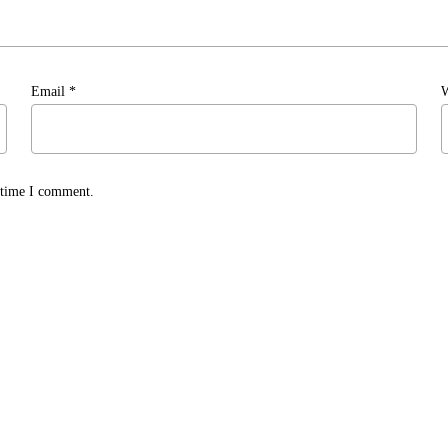
Email
*
W
t time I comment.