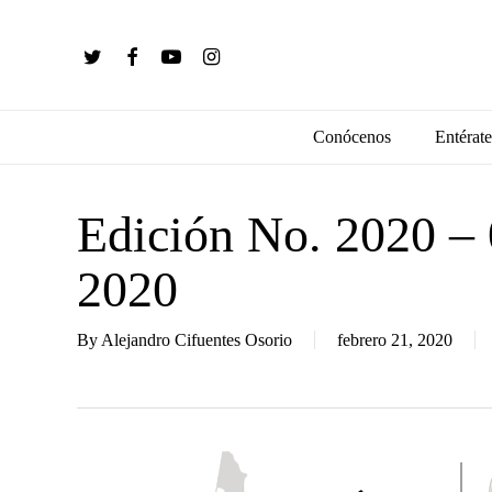
Skip
to
twitter
facebook
youtube
instagram
main
content
Conócenos
Entérate
Edición No. 2020 – 
2020
By
Alejandro Cifuentes Osorio
febrero 21, 2020