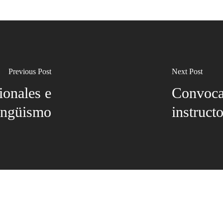
Previous Post
Next Post
ionales e
Convocat
lingüismo
instruc