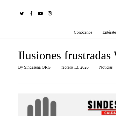
Skip
to
twitter
facebook
youtube
instagram
main
content
Conócenos
Entérate
Ilusiones frustradas
By
Sindesena ORG
febrero 13, 2026
Noticias