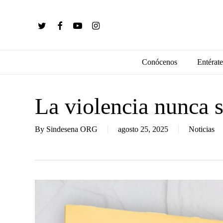
Skip
to
twitter
facebook
youtube
instagram
main
content
Conócenos
Entérate
La violencia nunca 
By
Sindesena ORG
agosto 25, 2025
Noticias