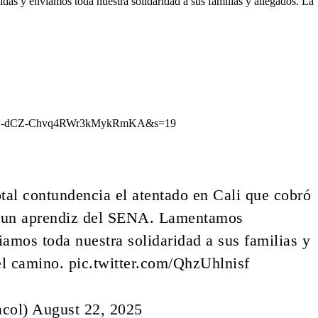
s y enviamos toda nuestra solidaridad a sus familias y allegados. La
705?t=-dCZ-Chvq4RWr3kMykRmKA&s=19
al contundencia el atentado en Cali que cobró
las un aprendiz del SENA. Lamentamos
amos toda nuestra solidaridad a sus familias y
el camino.
pic.twitter.com/QhzUhlnisf
acol)
August 22, 2025